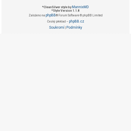
g
MannixMD
*
CleanSilver style by
i
*
Style Version 1.1.8
phpBB
Založeno na
® Forum Software © phpBB Limited
s
phpBB.cz
Český překlad –
t
Soukromí
Podmínky
|
r
o
v
a
t
F
A
Q