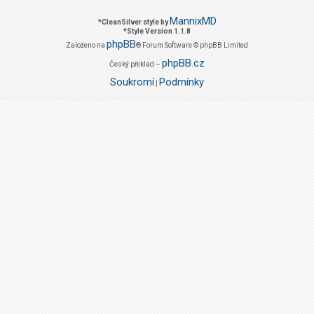
MannixMD
*
CleanSilver style by
*
Style Version 1.1.8
phpBB
Založeno na
® Forum Software © phpBB Limited
phpBB.cz
Český překlad –
Soukromí
Podmínky
|