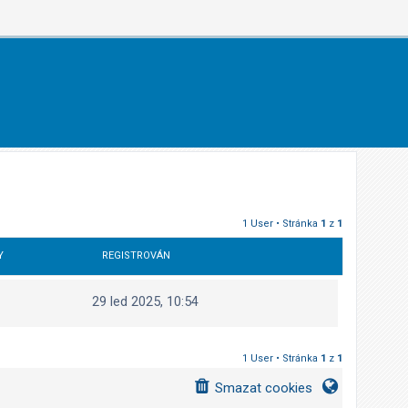
1 User • Stránka
1
z
1
Y
REGISTROVÁN
29 led 2025, 10:54
1 User • Stránka
1
z
1
Smazat cookies