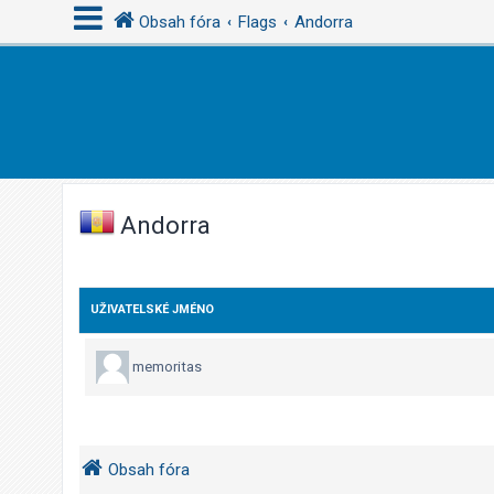
Obsah fóra
Flags
Andorra
P
ř
i
h
l
Andorra
á
s
i
UŽIVATELSKÉ JMÉNO
t
s
memoritas
e
R
Obsah fóra
e