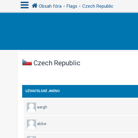
Obsah fóra
Flags
Czech Republic
P
ř
i
h
l
Czech Republic
á
s
i
t
UŽIVATELSKÉ JMÉNO
s
e
aargh
abbe
R
e