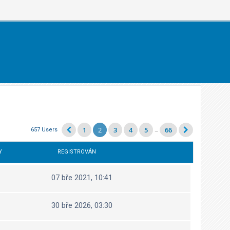
1
2
3
4
5
66
657 Users
…
Y
REGISTROVÁN
07 bře 2021, 10:41
30 bře 2026, 03:30