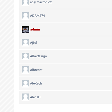
g
ac@macron.cz
i
s
ADAM274
t
r
admin
o
v
Ajfel
a
t
AlbertHugo
F
Albrecht
A
Q
AleKech
AlenaH