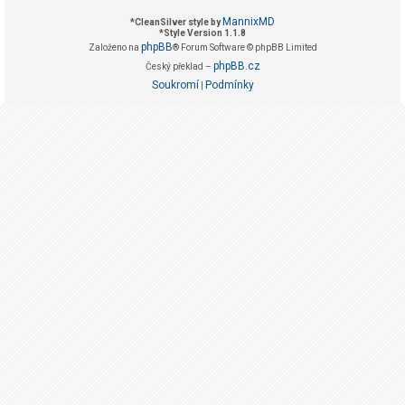
g
MannixMD
*
CleanSilver style by
i
*
Style Version 1.1.8
phpBB
Založeno na
® Forum Software © phpBB Limited
s
phpBB.cz
Český překlad –
t
Soukromí
Podmínky
|
r
o
v
a
t
F
A
Q