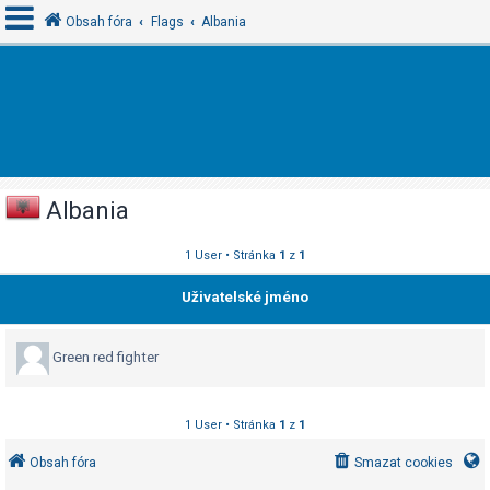
Obsah fóra
Flags
Albania
P
ř
i
h
Albania
l
á
1 User • Stránka
1
z
1
s
i
Uživatelské jméno
t
s
Green red fighter
e
1 User • Stránka
1
z
1
R
Obsah fóra
Smazat cookies
e