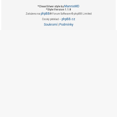
g
MannixMD
*
CleanSilver style by
i
*
Style Version 1.1.8
phpBB
Založeno na
® Forum Software © phpBB Limited
s
phpBB.cz
Český překlad –
t
Soukromí
Podmínky
|
r
o
v
a
t
F
A
Q