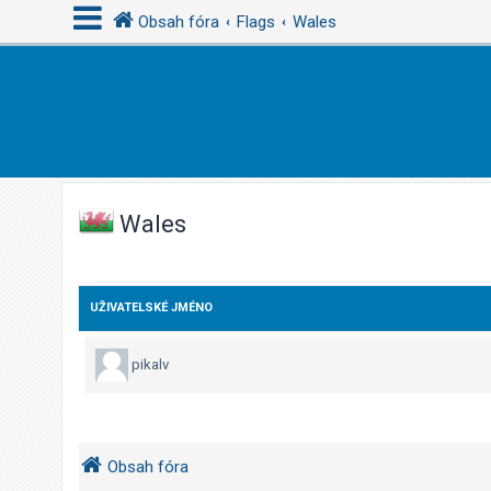
Obsah fóra
Flags
Wales
P
ř
i
h
l
Wales
á
s
i
UŽIVATELSKÉ JMÉNO
t
s
pikalv
e
R
Obsah fóra
e