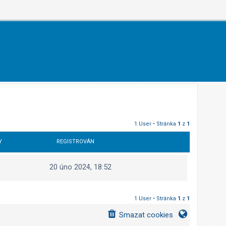
1 User • Stránka
1
z
1
Y
REGISTROVÁN
20 úno 2024, 18:52
1 User • Stránka
1
z
1
Smazat cookies