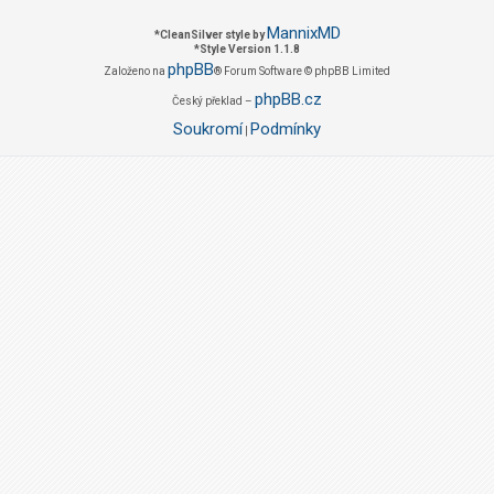
MannixMD
*
CleanSilver style by
*
Style Version 1.1.8
phpBB
Založeno na
® Forum Software © phpBB Limited
phpBB.cz
Český překlad –
Soukromí
Podmínky
|