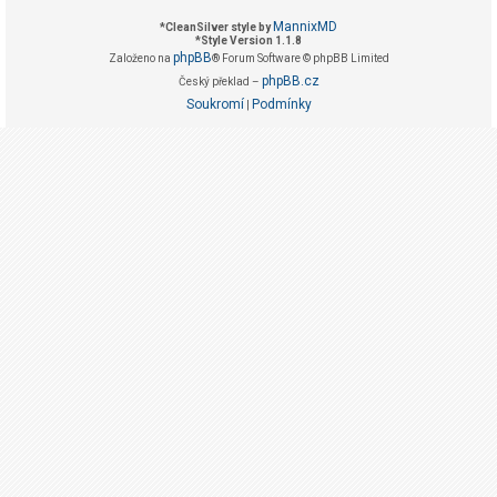
g
MannixMD
*
CleanSilver style by
i
*
Style Version 1.1.8
phpBB
Založeno na
® Forum Software © phpBB Limited
s
phpBB.cz
Český překlad –
t
Soukromí
Podmínky
|
r
o
v
a
t
F
A
Q