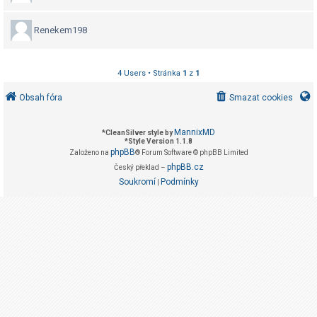
g
i
Renekem198
s
t
r
4 Users • Stránka
1
z
1
o
Obsah fóra
Smazat cookies
v
a
MannixMD
*
CleanSilver style by
t
*
Style Version 1.1.8
phpBB
Založeno na
® Forum Software © phpBB Limited
phpBB.cz
Český překlad –
Soukromí
Podmínky
|
F
A
Q